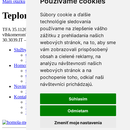
Používame cookies
Mám otázku
Teplomery s vlhkomerom
Súbory cookie a ďalšie
technológie sledovania
používame na zlepšenie vášho
TFA 35.1126 – meteostanicaTFA 30.5010 – teplomer s
vlhkomeromTFA 30.5027 – telpomer s vlhkomeromTFA
zážitku z prehliadania našich
30.3039.IT – datalogger teploty a vlhkosti
webových stránok, na to, aby sme
vám zobrazovali prispôsobený
Služby
Overovanie a Kalibrácie pre zdravotnícke zariadenia
obsah a cielené reklamy, na
Kalibrácie pre domácnosť
analýzu návštevnosti našich
Homola Medical
webových stránok a na
Ochrana osobných údajov
O spoločnosti
pochopenie toho, odkiaľ naši
Kontakt
návštevníci prichádzajú.
Novinky
Produkty
Kontakt
Súhlasím
Bratislava
Ružomberok
Odmietam
Košice
Zmeniť moje nastavenia